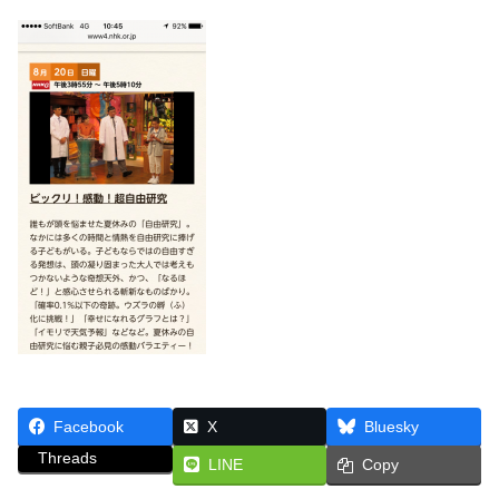
Facebook
X
Bluesky
Threads
LINE
Copy