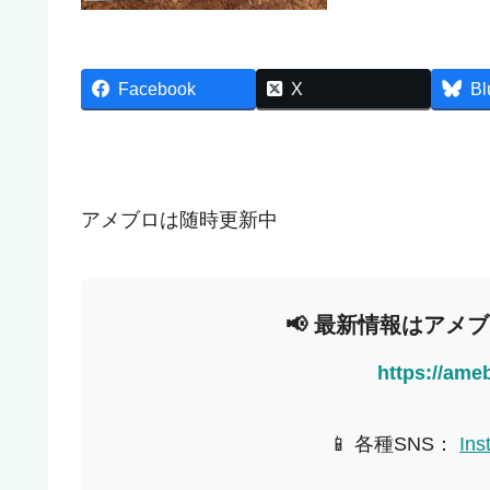
Facebook
X
Bl
アメブロは随時更新中
📢 最新情報はアメ
https://ame
📱 各種SNS：
Ins