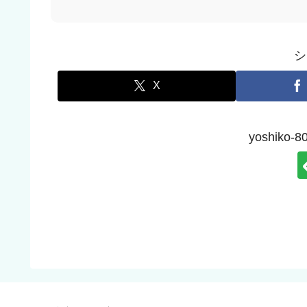
シ
X
yoshik