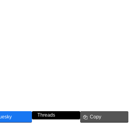
Threads
uesky
Copy