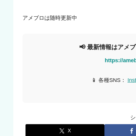
アメブロは随時更新中
📢 最新情報はアメ
https://ame
📱 各種SNS：
Ins
シ
X