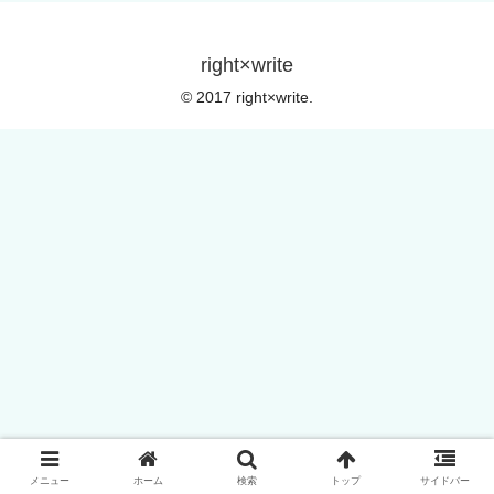
right×write
© 2017 right×write.
メニュー
ホーム
検索
トップ
サイドバー