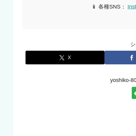
📱 各種SNS：
Ins
シ
X
yoshik