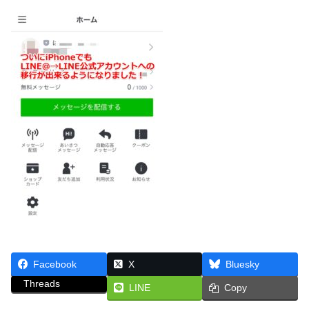
Facebook
X
Bluesky
Threads
LINE
Copy