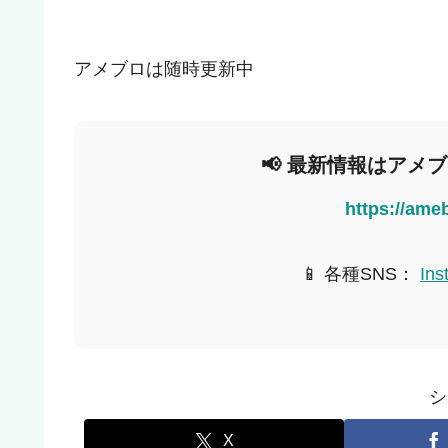
アメブロは随時更新中
📢 最新情報はアメ
https://ame
📱 各種SNS：
Ins
シ
X