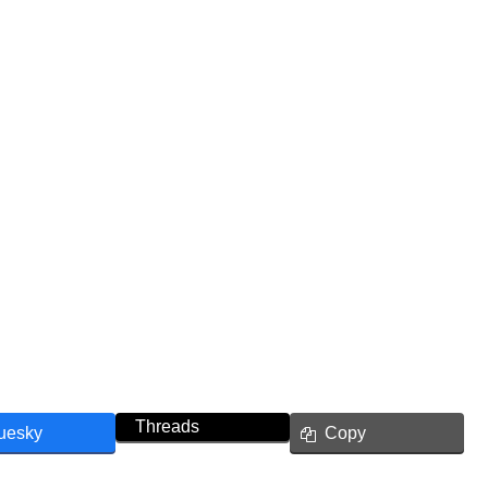
Threads
uesky
Copy