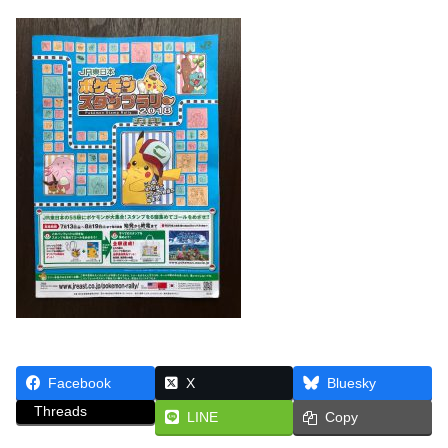
Facebook
X
Bluesky
Threads
LINE
Copy