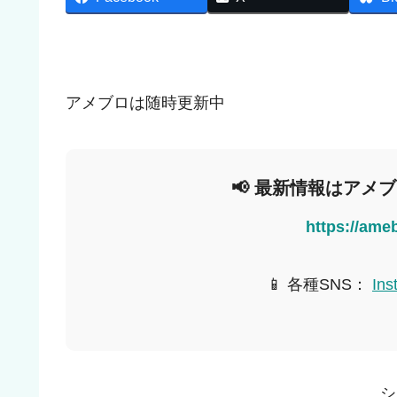
アメブロは随時更新中
📢 最新情報はアメ
https://ame
📱 各種SNS：
Ins
シ