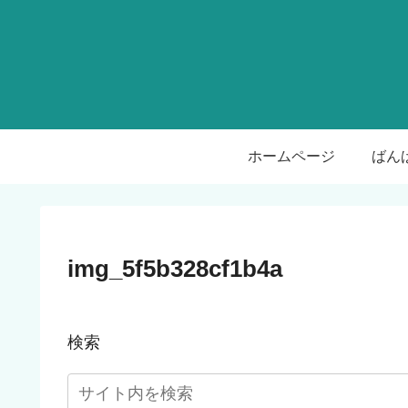
ホームページ
img_5f5b328cf1b4a
検索