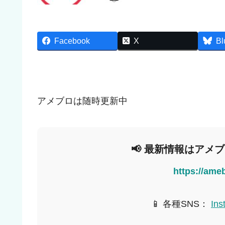
Facebook
X
Bl
アメブロは随時更新中
📢 最新情報はアメ
https://ame
📱 各種SNS：
Ins