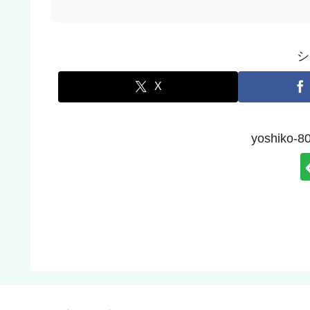
シ
X
yoshik