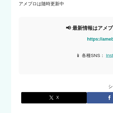
アメブロは随時更新中
📢 最新情報はアメ
https://ame
📱 各種SNS：
Ins
シ
X