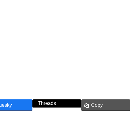
Threads
uesky
Copy