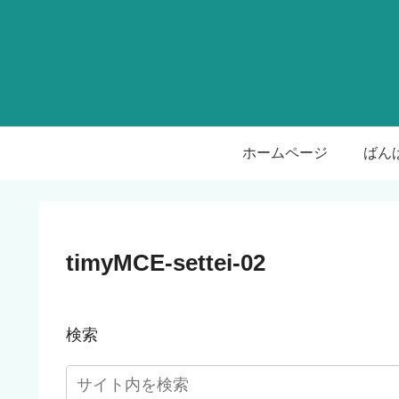
ホームページ
timyMCE-settei-02
検索