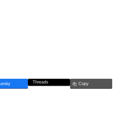
Threads
uesky
Copy