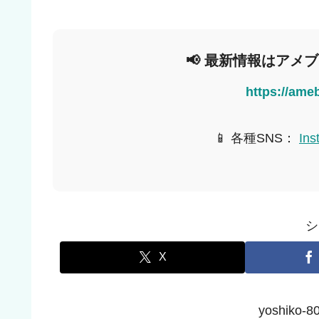
📢 最新情報はアメ
https://ame
📱 各種SNS：
Ins
シ
X
yoshik